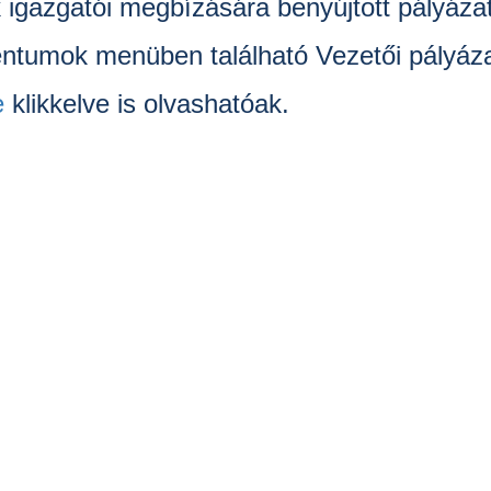
 igazgatói megbízására benyújtott pályáza
tumok menüben található Vezetői pályázat
e
klikkelve is olvashatóak.