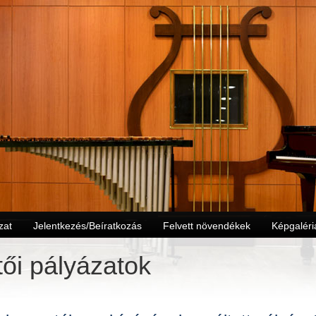
zat
Jelentkezés/Beíratkozás
Felvett növendékek
Képgaléri
ői pályázatok