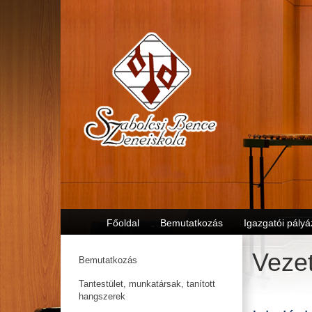
Főoldal
Bemutatkozás
Igazgatói pályá
Vezet
Bemutatkozás
Tantestület, munkatársak, tanított
hangszerek