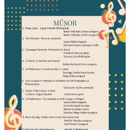
örgy emlékére