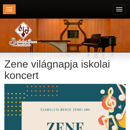
Toggle
Toggl
navigation
navig
Zene világnapja iskolai
koncert