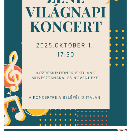
ja
dapesti Területi Válogatója