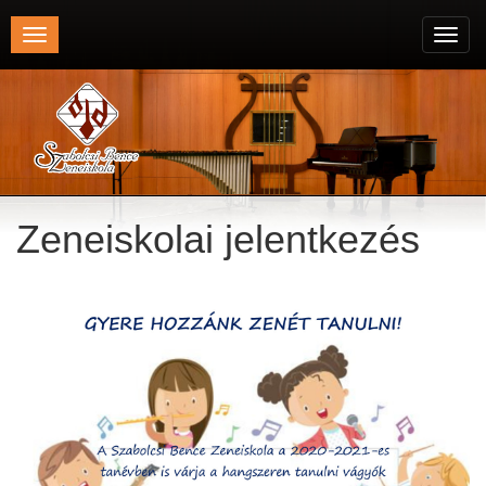
Toggle
Toggl
navigation
navig
Zeneiskolai jelentkezés