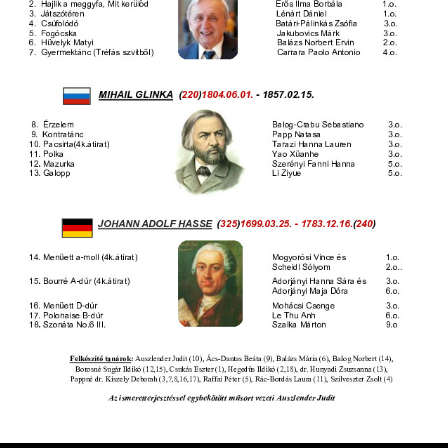
ja
dapesti Területi Válogatója