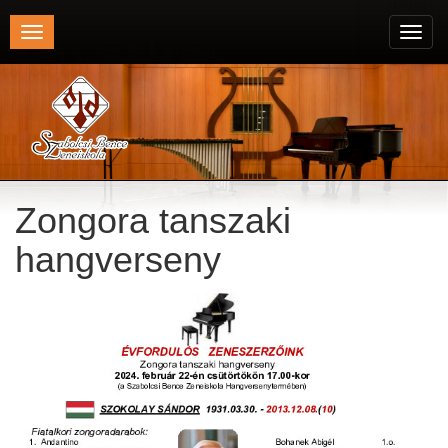
Toggle
Toggl
navigation
navig
Zongora tanszaki
hangverseny