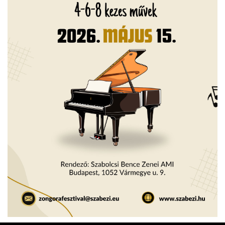
ja
dapesti Területi Válogatója