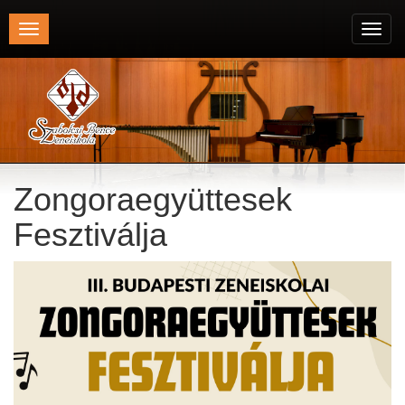
Toggle
Toggl
navigation
navig
Zongoraegyüttesek
Fesztiválja