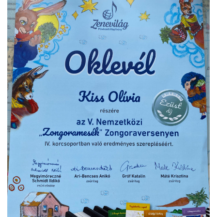
örgy emlékére