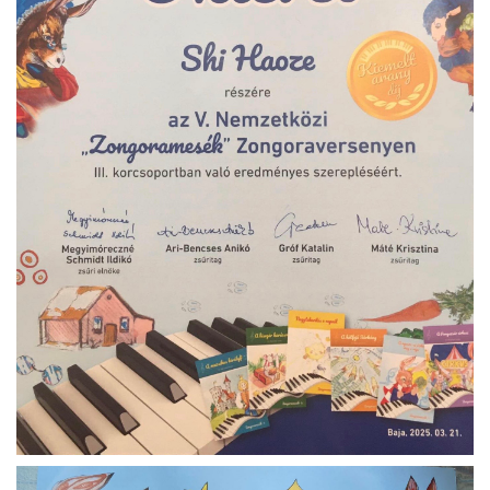
ja
dapesti Területi Válogatója