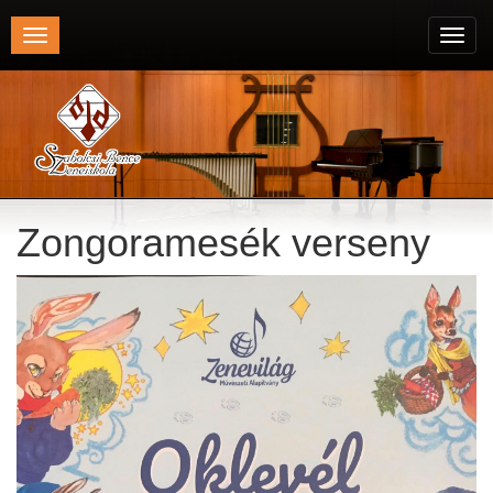
Toggle
Toggl
navigation
navig
Zongoramesék verseny