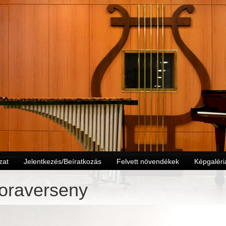
zat
Jelentkezés/Beíratkozás
Felvett növendékek
Képgaléri
oraverseny