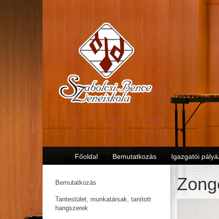
Főoldal
Bemutatkozás
Igazgatói pályá
Zong
Bemutatkozás
Tantestület, munkatársak, tanított
hangszerek